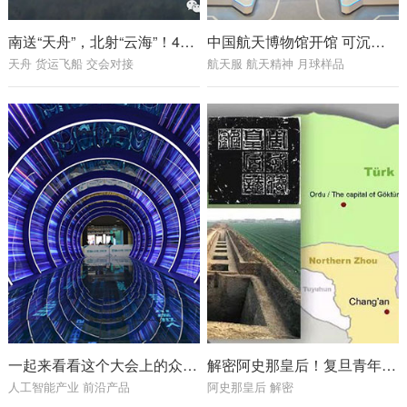
南送“天舟”，北射“云海”！4小时内，两发两成！
中国航天博物馆开馆 可沉浸式体验火箭发射现场
天舟 货运飞船 交会对接
航天服 航天精神 月球样品
一起来看看这个大会上的众多人工智能产业前沿产品
解密阿史那皇后！复旦青年科学家破译全球首例古突厥皇室基因组
人工智能产业 前沿产品
阿史那皇后 解密