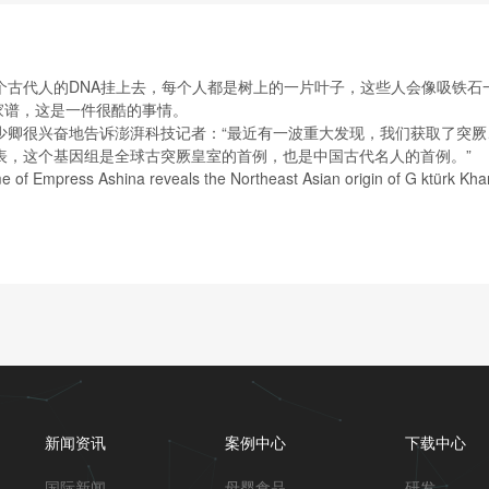
个古代人的DNA挂上去，每个人都是树上的一片叶子，这些人会像吸铁石
做家谱，这是一件很酷的事情。
少卿很兴奋地告诉澎湃科技记者：“最近有一波重大发现，我们获取了突
表，这个基因组是全球古突厥皇室的首例，也是中国古代名人的首例。”
Empress Ashina reveals the Northeast Asian origin of G
。
新闻资讯
案例中心
下载中心
国际新闻
母婴食品
研发