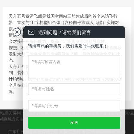
天舟五号货运飞船是我国空间站三舱建成后的首个来访飞行
器，首次与“T”字构型组合体（含径向停靠载人飞船）实施对
接，对接目标达80吨量级，这也是我国首次在空间站有人驻留
遇到问题？请给我们留言
情况下实施货运飞船交会对接，具备故障情况下手控遥操作交
会对接任务备份能力，提高了近距离交会过程可靠性。
请填写您的手机号，我们将及时与您联系！
按照工程总体飞行任务规划，空间站关键技术验证及建造阶段
发射天舟二号至天舟五号4艘货运飞船，货物舱均为全密封状
态。
天舟五号货运飞船由中国航天科技集团有限公司五院抓总研
制，装载了航天员系统、空间站系统、空间应用领域的货物共
计约5吨，携带补加推进剂约1.4吨，将为神舟十五号乘组3人6
个月在轨驻留、空间站组装建造和空间应用领域提供物资保
障。
站点关键词：
宜宾市跨境电商平台
宜宾市外贸独立站商城开发
宜宾市跨境独立
站商城
宜宾市产品出海商城服务
宜宾市跨境外贸物流
广东启云教育科技有限公司 © 版权所有
粤ICP备2023089437号-14