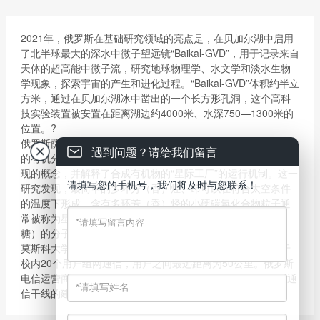
2021年，俄罗斯在基础研究领域的亮点是，在贝加尔湖中启用
了北半球最大的深水中微子望远镜“Baikal-GVD”，用于记录来自
天体的超高能中微子流，研究地球物理学、水文学和淡水生物
学现象，探索宇宙的产生和进化过程。“Baikal-GVD”体积约半立
方米，通过在贝加尔湖冰中凿出的一个长方形孔洞，这个高科
技实验装置被安置在距离湖边约4000米、水深750—1300米的
位置。?
俄罗斯萨马拉大学首次描述了在宇宙化学进化中起最重要作用
遇到问题？请给我们留言
的有机分子在太空中的出现过程，所获数据扩展了关于生命出
现的概念，并解释了合成有机物的“星际工厂”的运行机制。这一
请填写您的手机号，我们将及时与您联系！
研究发现，最简单的多环芳（香）烃、茚可以在符合太空条件
的温度下形成。含有多环芳（香）烃的小硬碳氢化合物粒子通
常被称为星际种子，它实际上作为合成有机物（如氨基酸和
糖）的分子太空工厂而运行。
莫斯科大学量子技术中心开通了一条量子安全通信线路，用于
校内20个用户组网通信，用户之间最远距离为50公里。俄罗斯
电信运营商TransTeleCom完成了莫斯科和圣彼得堡间的量子通
信干线的建设工作。